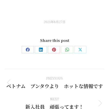
2021年8月27日
Share this post
Share
Share
Share
Share
Share
on
on
on
on
on
Facebook
LinkedIn
Pinterest
WhatsApp
X
Post
PREVIOUS
navigation
ベトナム ブンタウより ホットな情報です
Previous
post:
NEXT
新入社員 頑張ってます！
Next