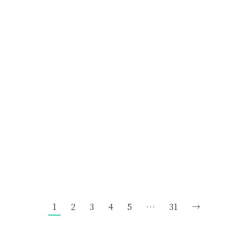
百合が咲きました！！
NEWS
,
テンサンNOW
By
okada
2026年5月28日
朝 玄関の植え込みに 百合が咲いていました。
天気もいいし、ちょっと嬉しい感じです。
1
2
3
4
5
…
31
→