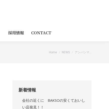
採用情報
CONTACT
You are here:
Home
NEWS
アンパンマ…
新着情報
会社の近くに BAKSOの安くておいし
い店発見！！