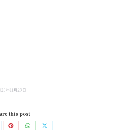
023年11月29日
are this post
are
Share
Share
Share
on
on
on