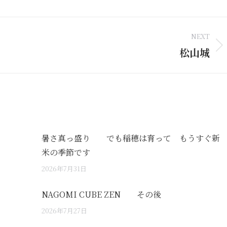
nkedIn
Pinterest
WhatsApp
X
NEXT
松山城
Next
post:
暑さ真っ盛り でも稲穂は育って もうすぐ新
米の季節です
2026年7月31日
NAGOMI CUBE ZEN その後
2026年7月27日