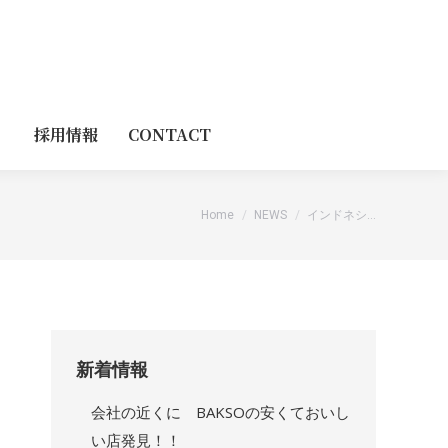
採用情報
CONTACT
You are here:
Home
NEWS
インドネシ…
新着情報
会社の近くに BAKSOの安くておいし
い店発見！！