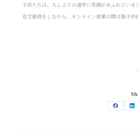
子供たちは、久しぶりの通学に笑顔があふれていま
在宅勤務をしながら、オンライン授業の間は親子仲
Sh
Share
Sh
on
on
Facebook
Li
Post