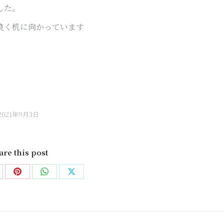
した。
良く机に向かっています
2021年9月3日
are this post
are
Share
Share
Share
on
on
on
nkedIn
Pinterest
WhatsApp
X