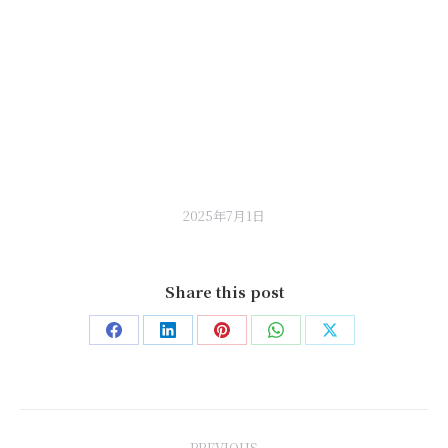
2025年7月1日
Share this post
Share
Share
Share
Share
Share
on
on
on
on
on
Facebook
LinkedIn
Pinterest
WhatsApp
X
Post
PREVIOUS