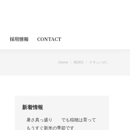
採用情報
CONTACT
You are here:
Home
NEWS
クサンバの…
新着情報
暑さ真っ盛り でも稲穂は育って
もうすぐ新米の季節です