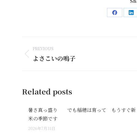
Sh
Share
Sh
on
on
Facebook
Li
Post
PREVIOUS
navigation
よさこいの鳴子
Previous
post:
Related posts
暑さ真っ盛り でも稲穂は育って もうすぐ新
米の季節です
2026年7月31日