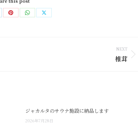
are this post
are
Share
Share
Share
on
on
on
nkedIn
Pinterest
WhatsApp
X
NEXT
椎茸
Next
post:
ジャカルタのサウナ施設に納品します
2026年7月28日