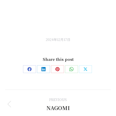
2024年12月17日
Share this post
Share
Share
Share
Share
Share
on
on
on
on
on
Facebook
LinkedIn
Pinterest
WhatsApp
X
Post
PREVIOUS
navigation
NAGOMI
Previous
post: