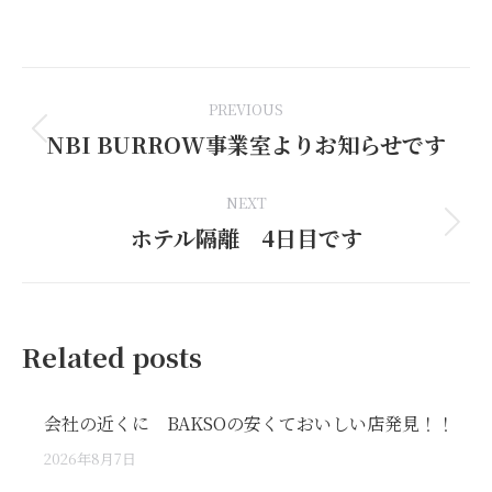
on
on
on
on
on
Facebook
LinkedIn
Pinterest
WhatsApp
X
Post
PREVIOUS
navigation
NBI BURROW事業室よりお知らせです
Previous
post:
NEXT
ホテル隔離 4日目です
Next
post:
Related posts
会社の近くに BAKSOの安くておいしい店発見！！
2026年8月7日