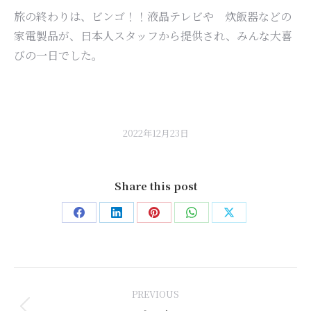
旅の終わりは、ビンゴ！！液晶テレビや 炊飯器などの
家電製品が、日本人スタッフから提供され、みんな大喜
びの一日でした。
2022年12月23日
Share this post
Share
Share
Share
Share
Share
on
on
on
on
on
Facebook
LinkedIn
Pinterest
WhatsApp
X
Post
PREVIOUS