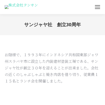
サンジャヤ社 創立30周年
You are here:
お陰様で、１９９３年にインドネシア共和国東部ジャワ
州スラバヤ市に設立した内装建材塗装工場である、サン
ジャヤ社が創立３０年を迎えることが出来ました。会社
の近くのしゃぶしゃぶと焼き肉店を借り切り、従業員１
１５名とランチ会を開催しました。