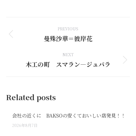
on
on
on
on
on
Facebook
LinkedIn
Pinterest
WhatsApp
X
Post
PREVIOUS
navigation
曼殊沙華＝彼岸花
Previous
post:
NEXT
木工の町 スマラン―ジュパラ
Next
post:
Related posts
会社の近くに BAKSOの安くておいしい店発見！！
2026年8月7日