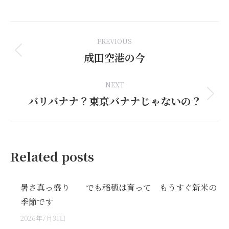
on
on
on
on
on
Facebook
LinkedIn
Pinterest
WhatsApp
X
Post
PREVIOUS
navigation
成田空港の今
Previous
post:
NEXT
バリバナナ？東京バナナじゃないの？
Next
post:
Related posts
暑さ真っ盛り でも稲穂は育って もうすぐ新米の
季節です
2026年7月31日