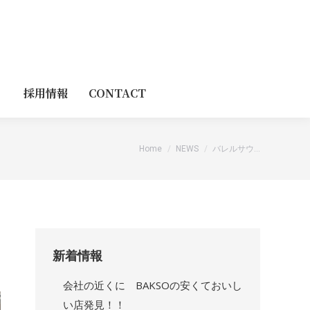
採用情報
CONTACT
You are here:
Home
NEWS
バレルサウ…
新着情報
会社の近くに BAKSOの安くておいし
い店発見！！