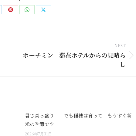
are
Share
Share
Share
on
on
on
nkedIn
Pinterest
WhatsApp
X
NEXT
ホーチミン 滞在ホテルからの見晴ら
Next
し
post:
暑さ真っ盛り でも稲穂は育って もうすぐ新
米の季節です
2026年7月31日