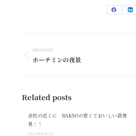
Share
Sh
on
on
Facebook
Li
Post
navigation
PREVIOUS
ホーチミンの夜景
Previous
post:
Related posts
会社の近くに BAKSOの安くておいしい店発
見！！
2026年8月7日