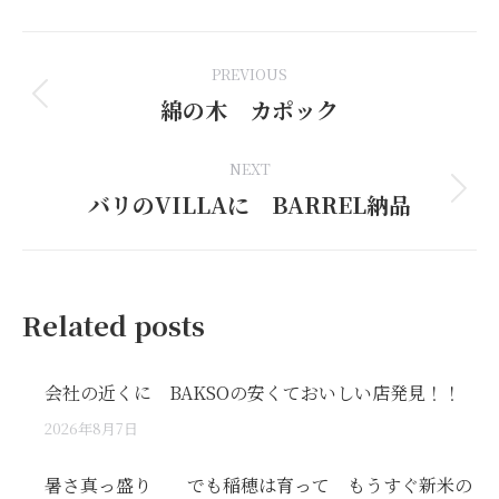
Facebook
LinkedIn
Pinterest
WhatsApp
X
Post
PREVIOUS
navigation
綿の木 カポック
Previous
post:
NEXT
バリのVILLAに BARREL納品
Next
post:
Related posts
会社の近くに BAKSOの安くておいしい店発見！！
2026年8月7日
暑さ真っ盛り でも稲穂は育って もうすぐ新米の