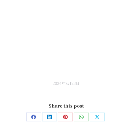
2024年8月23日
Share this post
Share
Share
Share
Share
Share
on
on
on
on
on