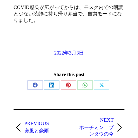
COVID感染が広がってからは、モスク内での朗読
と少ない装飾に持ち帰り弁当で、自粛モードにな
りました。
2022年3月3日
Share this post
Share
Share
Share
Share
Share
on
on
on
on
on
Facebook
LinkedIn
Pinterest
WhatsApp
X
Post
navigation
NEXT
PREVIOUS
ホーチミン ブ
Previous
Next
突風と豪雨
ンタウの今
post:
post: