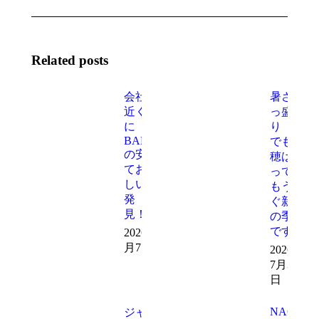
Related posts
会社の
暑さ真
近く
っ盛
に
り
BAKSO
でも稲
の安く
穂は育
ておい
って
しい店
もうす
発
ぐ新米
見！！
の季節
です
2026年8
月7日
2026年
7月31
日
NAGOMI
ジャ