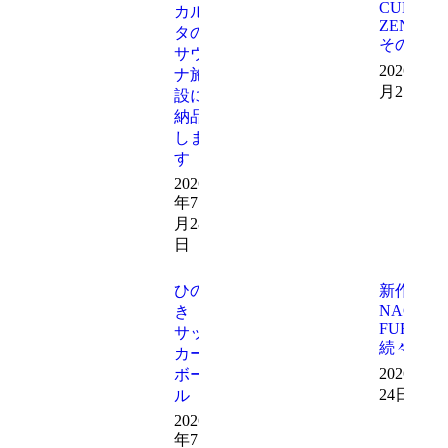
CUBE
カル
ZEN
タの
その後
サウ
2026年7
ナ施
月27日
設に
納品
しま
す
2026
年7
月28
日
ひの
新作の
NAGO
き
FUR
サッ
続々誕生
カー
2026年7
ボー
24日
ル
2026
年7