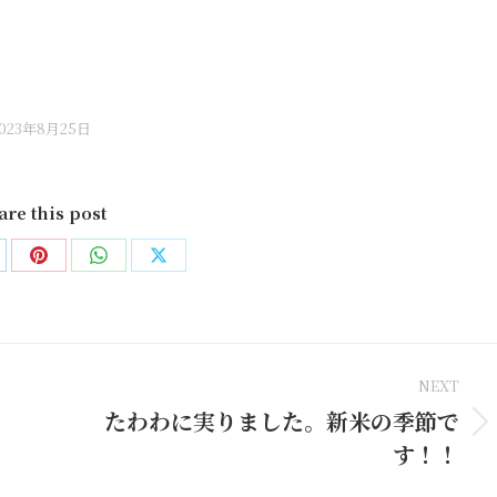
2023年8月25日
are this post
are
Share
Share
Share
on
on
on
nkedIn
Pinterest
WhatsApp
X
NEXT
たわわに実りました。新米の季節で
Next
す！！
post: