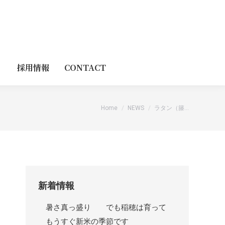
採用情報
CONTACT
You are here:
Home
NEWS
ラタン（籐…
新着情報
暑さ真っ盛り でも稲穂は育って
もうすぐ新米の季節です