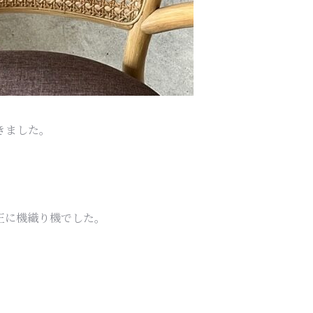
きました。
正に機織り機でした。