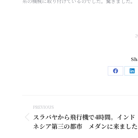
糸の機械に取り付けているのでした。驚きました。
Sh
Share
Sh
on
on
Facebook
Li
Post
PREVIOUS
navigation
スラバヤから飛行機で4時間。インド
Previous
ネシア第三の都市 メダンに来ました
post: