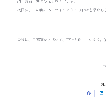
鍋、食器、何でも売られています。
次回は、この奥にあるテイクアウトのお店を紹介し
最後に、早速鯛をさばいて、干物を作っています。
2
Sh
Share
Sh
on
on