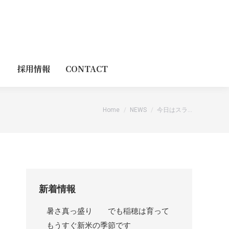
採用情報
CONTACT
You are here:
Home
NEWS
今日はスラ…
新着情報
暑さ真っ盛り でも稲穂は育って
もうすぐ新米の季節です