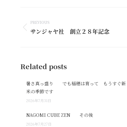
Facebook
Li
Post
navigation
PREVIOUS
サンジャヤ社 創立２８年記念
Previous
post:
Related posts
暑さ真っ盛り でも稲穂は育って もうすぐ新
米の季節です
2026年7月31日
NAGOMI CUBE ZEN その後
2026年7月27日