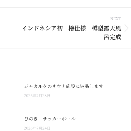
nkedIn
Pinterest
WhatsApp
X
NEXT
インドネシア初 檜仕様 樽型露天風
Next
呂完成
post:
ジャカルタのサウナ施設に納品します
2026年7月28日
ひのき サッカーボール
2026年7月24日