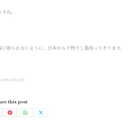
ますね。
猫に取られないように、日本から干物干し器持ってきてます。
021年10月16日
are this post
are
Share
Share
Share
on
on
on