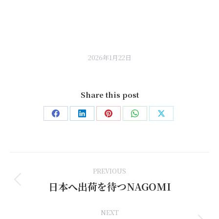
2026年1月22日
Share this post
Share
Share
Share
Share
Share
on
on
on
on
on
Facebook
LinkedIn
Pinterest
WhatsApp
X
Post
PREVIOUS
navigation
日本へ出荷を待つNAGOMI
Previous
post:
NEXT