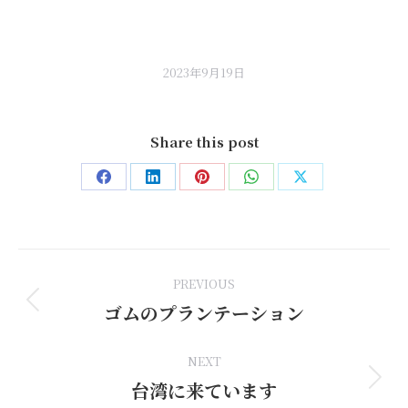
2023年9月19日
Share this post
Share
Share
Share
Share
Share
on
on
on
on
on
Facebook
LinkedIn
Pinterest
WhatsApp
X
Post
PREVIOUS
navigation
ゴムのプランテーション
Previous
post:
NEXT
台湾に来ています
Next