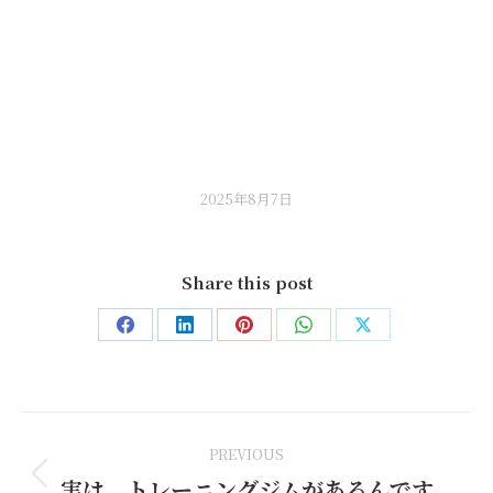
2025年8月7日
Share this post
Share
Share
Share
Share
Share
on
on
on
on
on
Facebook
LinkedIn
Pinterest
WhatsApp
X
Post
PREVIOUS
navigation
実は、トレーニングジムがあるんです
Previous