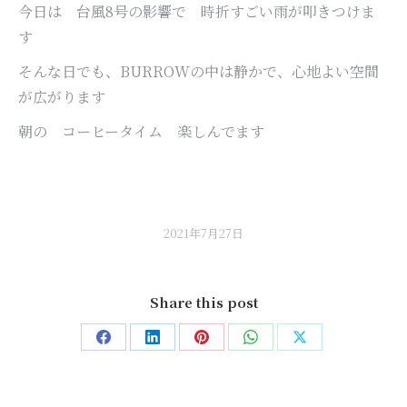
今日は 台風8号の影響で 時折すごい雨が叩きつけま
す
そんな日でも、BURROWの中は静かで、心地よい空間
が広がります
朝の コーヒータイム 楽しんでます
2021年7月27日
Share this post
Share
Share
Share
Share
Share
on
on
on
on
on
Facebook
LinkedIn
Pinterest
WhatsApp
X