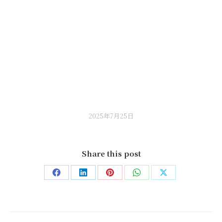
2025年7月25日
Share this post
Share
Share
Share
Share
Share
on
on
on
on
on
Facebook
LinkedIn
Pinterest
WhatsApp
X
Post