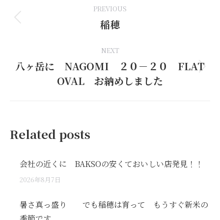
PREVIOUS
navigation
稲穂
Previous
post:
NEXT
八ヶ岳に NAGOMI ２０－２０ FLAT
Next
OVAL お納めしました
post:
Related posts
会社の近くに BAKSOの安くておいしい店発見！！
2026年8月7日
暑さ真っ盛り でも稲穂は育って もうすぐ新米の
季節です