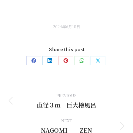
2024年6月18日
Share this post
Share
Share
Share
Share
Share
on
on
on
on
on
Facebook
LinkedIn
Pinterest
WhatsApp
X
Post
PREVIOUS
navigation
直径３ｍ 巨大檜風呂
Previous
post:
NEXT
NAGOMI ZEN
Next