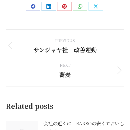
Share
Share
Share
Share
Share
on
on
on
on
on
Facebook
LinkedIn
Pinterest
WhatsApp
X
Post
PREVIOUS
navigation
サンジャヤ社 改善運動
Previous
post:
NEXT
蕎麦
Next
post:
Related posts
会社の近くに BAKSOの安くておいし