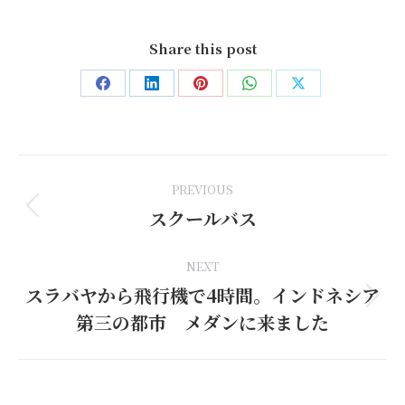
Share this post
Share
Share
Share
Share
Share
on
on
on
on
on
Facebook
LinkedIn
Pinterest
WhatsApp
X
Post
PREVIOUS
navigation
スクールバス
Previous
post:
NEXT
スラバヤから飛行機で4時間。インドネシア
Next
第三の都市 メダンに来ました
post: