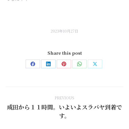
2023年10月27日
Share this post
Share
Share
Share
Share
Share
on
on
on
on
on
Facebook
LinkedIn
Pinterest
WhatsApp
X
Post
PREVIOUS
navigation
成田から１１時間。いよいよスラバヤ到着で
Previous
す。
post: