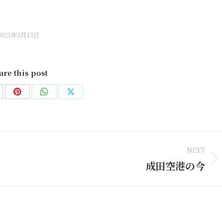
2023年1月13日
are this post
are
Share
Share
Share
on
on
on
nkedIn
Pinterest
WhatsApp
X
NEXT
成田空港の今
Next
post: