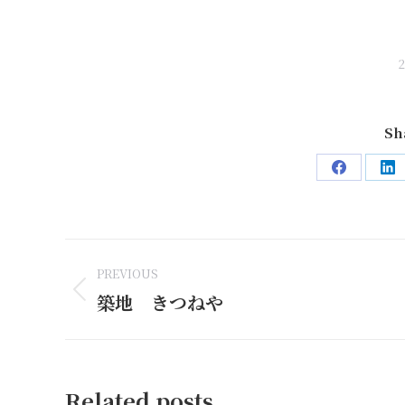
Sh
Share
Sh
on
on
Facebook
Li
Post
PREVIOUS
navigation
築地 きつねや
Previous
post:
Related posts