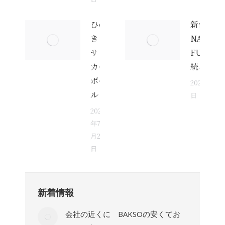
ひの
新作の
き
NAGO
サッ
FUR
カー
続々誕生
ボー
2026年7月
ル
日
2026
年7
月24
日
新着情報
会社の近くに BAKSOの安くてお