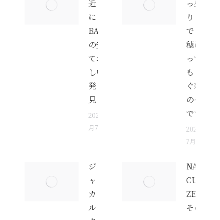
近く
っ盛
に
り
BAKSO
でも稲
の安く
穂は育
ておい
って
しい店
もうす
発
ぐ新米
見！！
の季節
です
2026年8
月7日
2026年
7月31日
ジ
NAGOM
ャ
CUBE
カ
ZEN
ル
その後