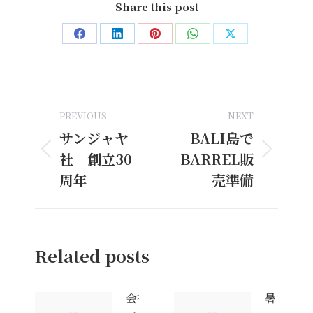
Share this post
Share
Share
Share
Share
Share
on
on
on
on
on
Facebook
LinkedIn
Pinterest
WhatsApp
X
Post
PREVIOUS
NEXT
navigation
サンジャヤ
BALI島で
社 創立30
BARREL販
Previous
Next
post:
post:
周年
売準備
Related posts
会社の
暑さ真