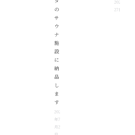
タ
2026年7月
の
27日
サ
ウ
ナ
施
設
に
納
品
し
ま
す
2026
年7
月28
日