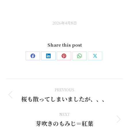
2026年4月8日
Share this post
Share
Share
Share
Share
Share
on
on
on
on
on
Facebook
LinkedIn
Pinterest
WhatsApp
X
Post
PREVIOUS
navigation
桜も散ってしまいましたが、、、
Previous
post:
NEXT
芽吹きのもみじ＝紅葉
Next