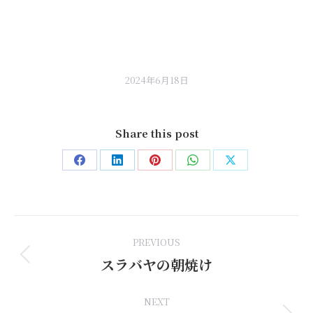
2024年6月18日
Share this post
Share
Share
Share
Share
Share
on
on
on
on
on
Facebook
LinkedIn
Pinterest
WhatsApp
X
Post
PREVIOUS
navigation
スラバヤの朝焼け
Previous
post:
NEXT