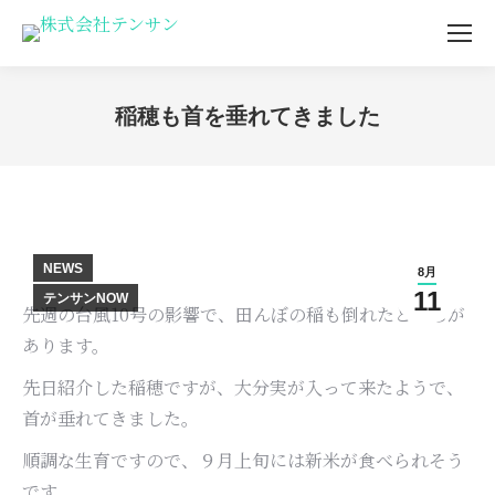
稲穂も首を垂れてきました
You are here:
NEWS
8月
11
テンサンNOW
先週の台風10号の影響で、田んぼの稲も倒れたところが
あります。
先日紹介した稲穂ですが、大分実が入って来たようで、
首が垂れてきました。
順調な生育ですので、９月上旬には新米が食べられそう
です。