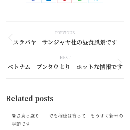
Share
Share
Share
Share
Share
on
on
on
on
on
Facebook
LinkedIn
Pinterest
WhatsApp
X
Post
PREVIOUS
navigation
スラバヤ サンジャヤ社の昼食風景です
Previous
post:
NEXT
ベトナム ブンタウより ホットな情報です
Next
post:
Related posts
暑さ真っ盛り でも稲穂は育って もうすぐ新米の
季節です