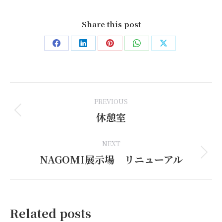
Share this post
Share
Share
Share
Share
Share
on
on
on
on
on
Facebook
LinkedIn
Pinterest
WhatsApp
X
Post
PREVIOUS
navigation
休憩室
Previous
post:
NEXT
NAGOMI展示場 リニューアル
Next
post:
Related posts