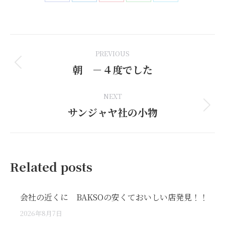
Share
Share
Share
Share
Share
on
on
on
on
on
Facebook
LinkedIn
Pinterest
WhatsApp
X
Post
PREVIOUS
navigation
朝 －４度でした
Previous
post:
NEXT
サンジャヤ社の小物
Next
post:
Related posts
会社の近くに BAKSOの安くておいしい店発見！！
2026年8月7日