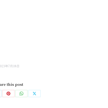
2023年7月18日
are this post
are
Share
Share
Share
on
on
on