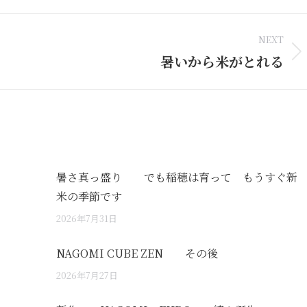
nkedIn
Pinterest
WhatsApp
X
NEXT
暑いから米がとれる
Next
post:
暑さ真っ盛り でも稲穂は育って もうすぐ新
米の季節です
2026年7月31日
NAGOMI CUBE ZEN その後
2026年7月27日