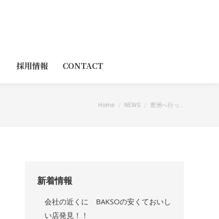
採用情報
CONTACT
You are here:
Home
NEWS
豊洲へ行っ…
新着情報
会社の近くに BAKSOの安くておいし
い店発見！！