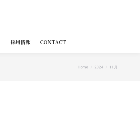
採用情報
CONTACT
You are here:
Home
2024
11月