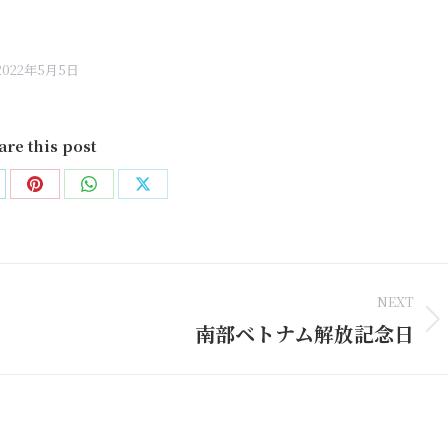
2022年5月5日
are this post
are
Share
Share
Share
on
on
on
nkedIn
Pinterest
WhatsApp
X
NEXT
南部ベトナム解放記念日
Next
post: