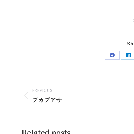
Sh
Share
Sh
on
on
Facebook
Li
Post
PREVIOUS
navigation
ブカプアサ
Previous
post:
Related posts