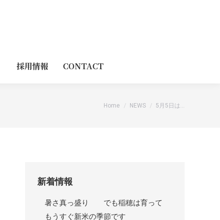
採用情報
CONTACT
You are here:
Home
NEWS
5月5日は…
新着情報
暑さ真っ盛り でも稲穂は育って
もうすぐ新米の季節です