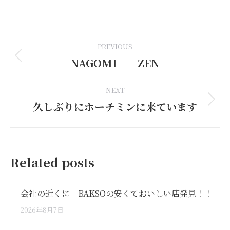
on
on
on
on
on
Facebook
LinkedIn
Pinterest
WhatsApp
X
Post
PREVIOUS
navigation
NAGOMI ZEN
Previous
post:
NEXT
久しぶりにホーチミンに来ています
Next
post:
Related posts
会社の近くに BAKSOの安くておいしい店発見！！
2026年8月7日