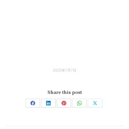
2025年7月7日
Share this post
Share
Share
Share
Share
Share
on
on
on
on
on
Facebook
LinkedIn
Pinterest
WhatsApp
X