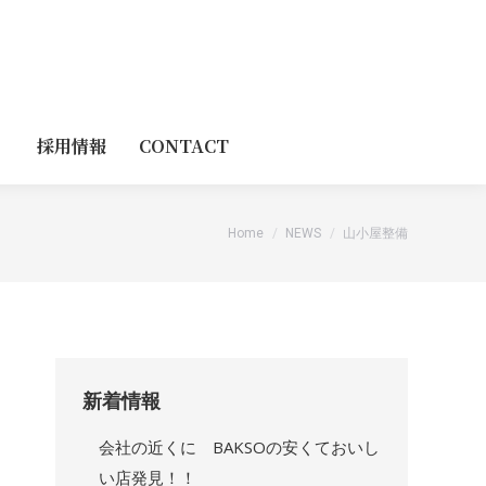
採用情報
CONTACT
You are here:
Home
NEWS
山小屋整備
新着情報
会社の近くに BAKSOの安くておいし
い店発見！！