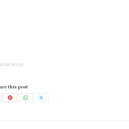
2023年3月23日
are this post
are
Share
Share
Share
on
on
on
nkedIn
Pinterest
WhatsApp
X