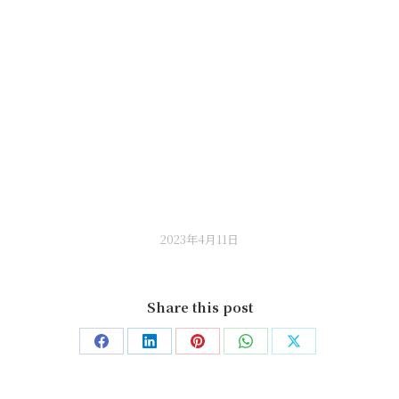
2023年4月11日
Share this post
Share
Share
Share
Share
Share
on
on
on
on
on