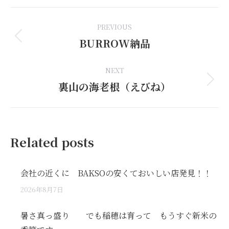
Facebook
LinkedIn
Pinterest
WhatsApp
X
Post
PREVIOUS
navigation
BURROW納品
Previous
post:
NEXT
裏山の海老根（えびね）
Next
post:
Related posts
会社の近くに BAKSOの安くておいしい店発見！！
2026年8月7日
暑さ真っ盛り でも稲穂は育って もうすぐ新米の