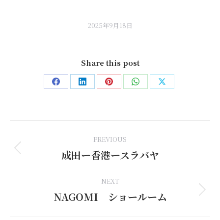
2025年9月18日
Share this post
Share
Share
Share
Share
Share
on
on
on
on
on
Facebook
LinkedIn
Pinterest
WhatsApp
X
Post
PREVIOUS
navigation
成田ー香港ースラバヤ
Previous
post:
NEXT
NAGOMI ショールーム
Next
post: