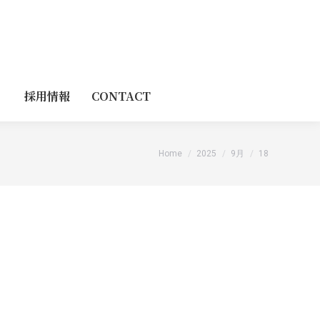
採用情報
CONTACT
You are here:
Home
2025
9月
18