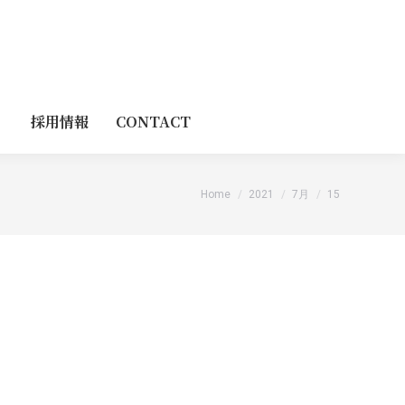
採用情報
CONTACT
You are here:
Home
2021
7月
15