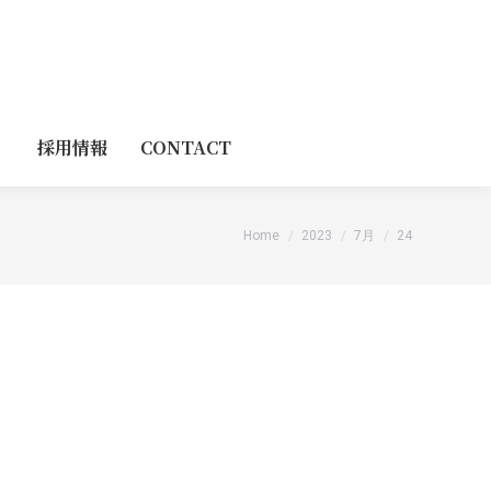
採用情報
CONTACT
You are here:
Home
2023
7月
24