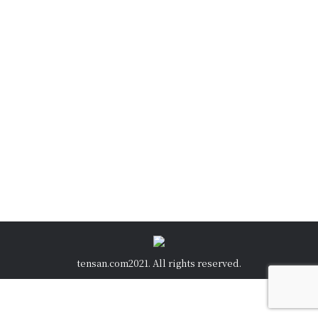
スラバヤにある巨大モスク
NEWS
,
アジア通信 TENSAN ASIA
By
okada
2024年1月26日
今日朝、用事があったので、巨大モスクの前を通
りました。インドネシアで二番目に大きい巨大モ
スクです。異教徒でも見…
tensan.com2021. All rights reserved.