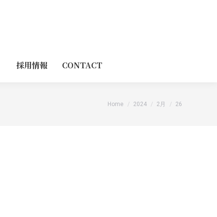
採用情報
CONTACT
You are here:
Home
2024
2月
26