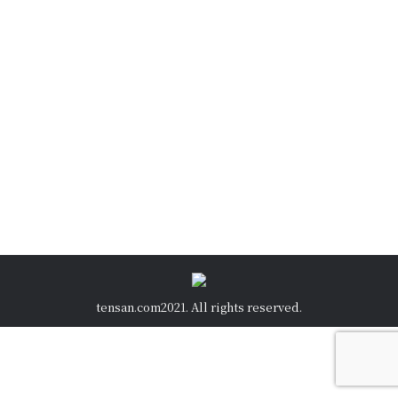
いよいよオープン
NEWS
,
テンサンNOW
By
okada
2024年4月26日
以前お知らせした 当社オリジナル BARREL
＆ CUBE を使用したキャンピング施設が、本
社脇の テンサン…
tensan.com2021. All rights reserved.